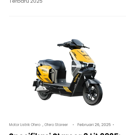
Terbaru 2025
Cat
Posted
,
Februari 26, 2025
Motor Listrik Ofero
Ofero Stareer
Links
on