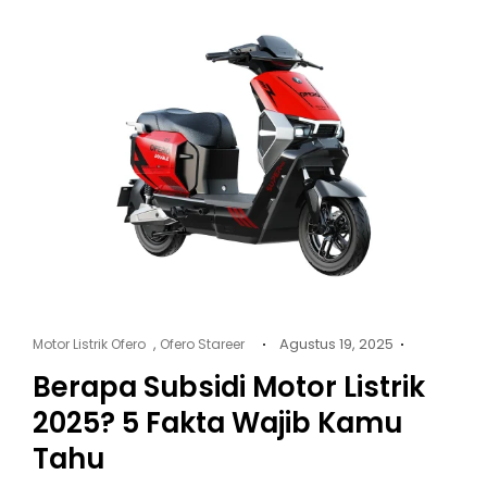
Cat
Posted
,
Agustus 19, 2025
Motor Listrik Ofero
Ofero Stareer
Links
on
Berapa Subsidi Motor Listrik
2025? 5 Fakta Wajib Kamu
Tahu