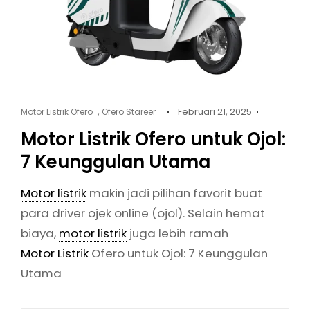
Cat
Posted
,
Februari 21, 2025
Motor Listrik Ofero
Ofero Stareer
Links
on
Motor Listrik Ofero untuk Ojol:
7 Keunggulan Utama
Motor listrik
makin jadi pilihan favorit buat
para driver ojek online (ojol). Selain hemat
biaya,
motor listrik
juga lebih ramah
Motor Listrik
Ofero untuk Ojol: 7 Keunggulan
Utama