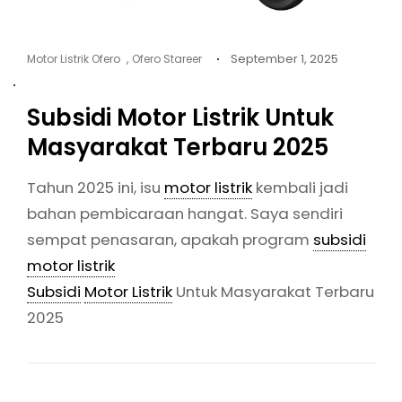
Cat
Posted
,
September 1, 2025
Motor Listrik Ofero
Ofero Stareer
Links
on
Subsidi Motor Listrik Untuk
Masyarakat Terbaru 2025
Tahun 2025 ini, isu
motor listrik
kembali jadi
bahan pembicaraan hangat. Saya sendiri
sempat penasaran, apakah program
subsidi
motor listrik
Subsidi
Motor Listrik
Untuk Masyarakat Terbaru
2025