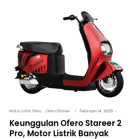
Cat
Posted
,
Februari 14, 2025
Motor Listrik Ofero
Ofero Stareer
Links
on
Keunggulan Ofero Stareer 2
Pro, Motor Listrik Banyak