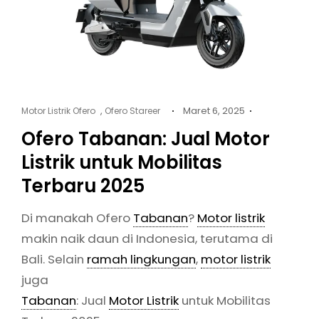
Cat
Posted
,
Maret 6, 2025
Motor Listrik Ofero
Ofero Stareer
Links
on
Ofero Tabanan: Jual Motor
Listrik untuk Mobilitas
Terbaru 2025
Di manakah Ofero
Tabanan
?
Motor listrik
makin naik daun di Indonesia, terutama di
Bali. Selain
ramah lingkungan
,
motor listrik
juga
Tabanan
: Jual
Motor Listrik
untuk Mobilitas