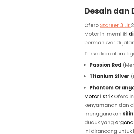
Desain dan 
Ofero
Stareer 3 Lit
Motor ini memiliki
d
bermanuver di jala
Tersedia dalam tig
Passion Red
(Mer
Titanium Silver
(
Phantom Orang
Motor listrik
Ofero i
kenyamanan dan da
menggunakan
sili
duduk yang
ergono
ini dirancang unt