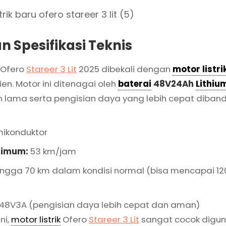
 Spesifikasi Teknis
 Ofero
Stareer 3 Lit
2025 dibekali dengan
motor listri
en. Motor ini ditenagai oleh
baterai
48V24Ah
Lithiu
 lama serta pengisian daya yang lebih cepat diban
mikonduktor
simum:
53 km/jam
ngga 70 km dalam kondisi normal (bisa mencapai 1
48V3A (pengisian daya lebih cepat dan aman)
ni,
motor listrik
Ofero
Stareer 3 Lit
sangat cocok digun