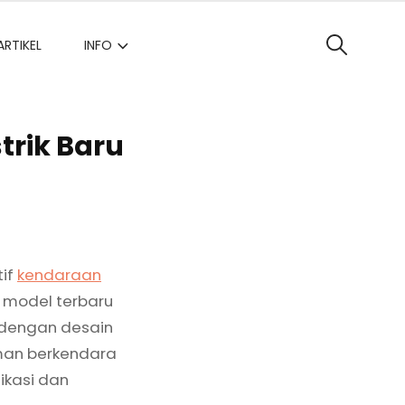
ARTIKEL
INFO
SEARCH
strik Baru
tif
kendaraan
u model terbaru
r dengan desain
man berkendara
ikasi dan