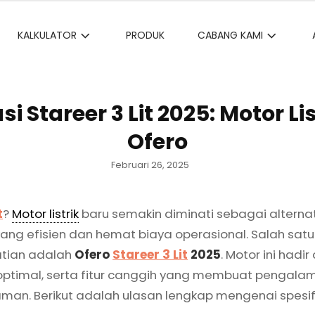
KALKULATOR
PRODUK
CABANG KAMI
si Stareer 3 Lit 2025: Motor Li
Ofero
Posted
Februari 26, 2025
on
t
?
Motor listrik
baru semakin diminati sebagai alterna
ang efisien dan hemat biaya operasional. Salah sat
atian adalah
Ofero
Stareer 3 Lit
2025
. Motor ini hadi
optimal, serta fitur canggih yang membuat pengala
man. Berikut adalah ulasan lengkap mengenai spesif