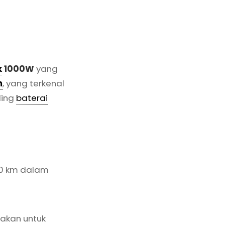
k
1000W
yang
m
, yang terkenal
ding
baterai
20 km dalam
akan untuk