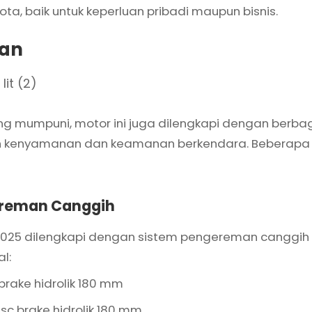
ta, baik untuk keperluan pribadi maupun bisnis.
lan
ng mumpuni, motor ini juga dilengkapi dengan berbag
 kenyamanan dan keamanan berkendara. Beberapa f
ereman Canggih
025 dilengkapi dengan sistem pengereman canggih
l:
brake hidrolik 180 mm
sc brake hidrolik 180 mm