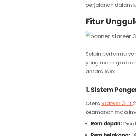
perjalanan dalam ko
Fitur Unggu
Selain performa ya
yang meningkatkan
antara lain:
1. Sistem Peng
Ofero
Stareer 3 Lit
2
keamanan maksima
Rem depan:
Disc 
Rem belakang:
Di