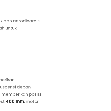
 dan aerodinamis.
ah untuk
berikan
Suspensi depan
m
memberikan posisi
est
400 mm
, motor