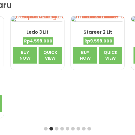
aru
Ledo 3 Lit
Stareer 2 Lit
Harga
Harga
Harga
Harga
Rp
4.599.000
Rp
9.599.000
aslinya
saat
aslinya
saat
adalah:
ini
adalah:
ini
BUY
QUICK
BUY
QUICK
Rp4.599.900.
adalah:
Rp9.599.900.
adalah:
NOW
VIEW
NOW
VIEW
Rp4.599.000.
Rp9.599.
rga
at
alah:
.899.000.