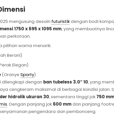
Dimensi
2025 mengusung desain
futuristik
dengan bodi kompak
imensi 1750 x 695 x 1095 mm
, yang membuatnya linc
nan perkotaan.
a pilihan warna menarik:
ah Berani)
Perak Elegan)
e
(Oranye
Sporty
)
ni dilengkapi dengan
ban tubeless 3.0” 10
, yang mem
ya cengkeram maksimal di berbagai kondisi jalan. 
nder hidrolik ukuran 30
, sementara tinggi jok
750 m
mis
. Dengan panjang jok
600 mm
dan panjang footr
uk kenyamanan pengendara dan pembonceng.