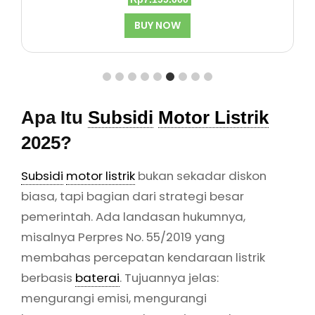
aslinya
saat
BUY NOW
adalah:
ini
Rp7.199.900.
adalah:
Rp7.199.000.
Apa Itu
Subsidi
Motor Listrik
2025?
Subsidi
motor listrik
bukan sekadar diskon
biasa, tapi bagian dari strategi besar
pemerintah. Ada landasan hukumnya,
misalnya Perpres No. 55/2019 yang
membahas percepatan kendaraan listrik
berbasis
baterai
. Tujuannya jelas:
mengurangi emisi, mengurangi