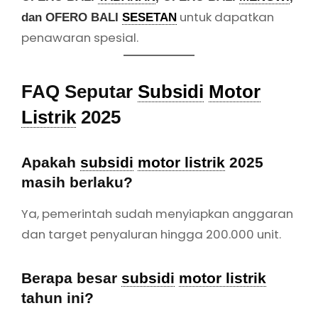
dan target penyaluran hingga 200.000 unit.
Berapa besar
subsidi
motor listrik
tahun ini?
Potongannya Rp 7 juta per unit, atau bisa juga
lewat skema PPN DTP untuk motor dengan
TKDN ≥ 40%.
Bagaimana cara cek apakah saya
berhak dapat
subsidi
?
Cek via
atau aplikasi
SISAPIRa
PLN Mobile
dengan memasukkan NIK.
Apakah satu orang bisa dapat lebih
dari satu
subsidi
?