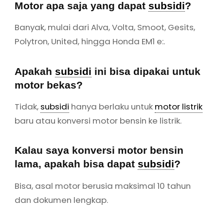
lama, apakah bisa dapat
subsidi
?
Bisa, asal motor berusia maksimal 10 tahun
dan dokumen lengkap.
Apakah
subsidi
ini berupa uang
tunai?
Bukan,
subsidi
langsung dipotong dari harga
motor di
dealer
.
Apakah
subsidi
berlaku di semua
dealer
?
Hanya di
dealer
resmi yang terdaftar dalam
program pemerintah.