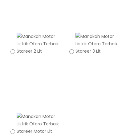
Stareer Motor Lit
Kesimpulan
Buat saya,
subsidi
motor listrik
2025 ini adalah
kesempatan emas. Dengan harga yang lebih
terjangkau, biaya operasional yang rendah,
dan manfaat lingkungan yang besar, rasanya
sudah saatnya kita mempertimbangkan