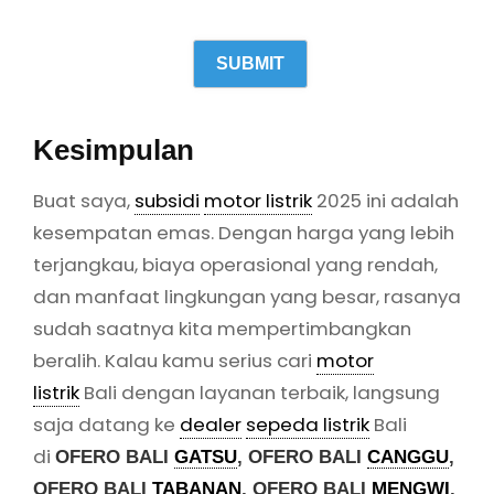
beralih. Kalau kamu serius cari
motor
listrik
Bali dengan layanan terbaik, langsung
saja datang ke
dealer
sepeda listrik
Bali
di
OFERO BALI
GATSU
, OFERO BALI
CANGGU
,
OFERO BALI
TABANAN
, OFERO BALI
MENGWI
,
untuk dapatkan
dan OFERO BALI
SESETAN
penawaran spesial.
FAQ Seputar
Subsidi
Motor
Listrik
2025
Apakah
subsidi
motor listrik
2025
masih berlaku?
Ya, pemerintah sudah menyiapkan anggaran