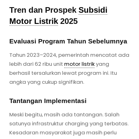
Meski begitu, masih ada tantangan. Salah
satunya infrastruktur charging yang terbatas.
Kesadaran masyarakat juga masih perlu
ditingkatkan.
Arah Kebijakan ke Depan
Ada kemungkinan
subsidi
ke depan tidak lagi
berbentuk potongan harga langsung,
melainkan lewat insentif pajak seperti PPN
DTP. Intinya, pemerintah tetap berkomitmen
untuk mendorong ekosistem kendaraan listrik.