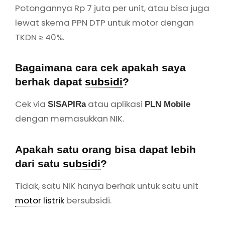
Tidak, satu NIK hanya berhak untuk satu unit
motor listrik
bersubsidi.
Motor apa saja yang dapat
subsidi
?
Banyak, mulai dari Alva, Volta, Smoot, Gesits,
Polytron, United, hingga Honda EM1 e:.
Apakah
subsidi
ini bisa dipakai untuk
motor bekas?
Tidak,
subsidi
hanya berlaku untuk
motor listrik
baru atau konversi motor bensin ke listrik.
Kalau saya konversi motor bensin