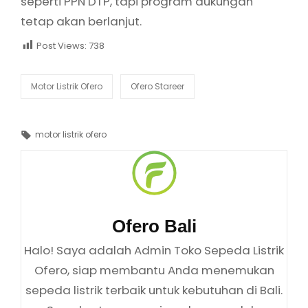
Author:
Ofero Bali
Halo! Saya adalah Admin Toko Sepeda Listrik
Ofero, siap membantu Anda menemukan
sepeda listrik terbaik untuk kebutuhan di Bali.
Saya bertanggung jawab mengelola
pesanan, menjawab pertanyaan, dan
memberikan informasi lengkap mengenai
produk Ofero. Dengan komitmen pada
pelayanan yang cepat dan ramah, saya
memastikan setiap pengalaman berbelanja
Anda berjalan lancar dan menyenangkan.
Jika membutuhkan bantuan atau informasi
lebih lanjut, jangan ragu untuk menghubungi
saya. Selamat berbelanja di Ofero!
View all posts by Ofero Bali