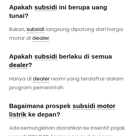
Bagaimana prospek
subsidi
motor
listrik
ke depan?
Ada kemungkinan diarahkan ke insentif pajak
seperti PPN DTP, tapi program dukungan
tetap akan berlanjut.
Post Views:
738
Categories
Motor Listrik Ofero
Ofero Stareer
Tags,
motor listrik ofero