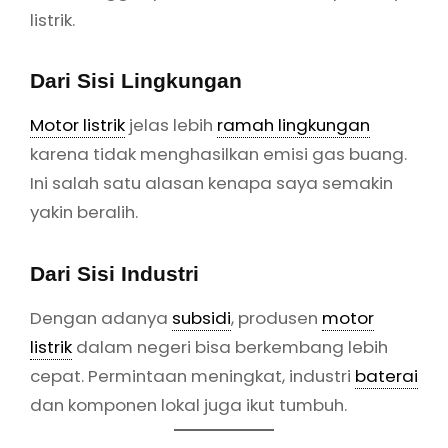
listrik
dalam negeri bisa berkembang lebih
cepat. Permintaan meningkat, industri
baterai
dan komponen lokal juga ikut tumbuh.
Tren dan Prospek
Subsidi
Motor Listrik
2025
Evaluasi Program Tahun Sebelumnya
Tahun 2023–2024, pemerintah mencatat ada
lebih dari 62 ribu unit
motor listrik
yang
berhasil tersalurkan lewat program ini. Itu
angka yang cukup signifikan.
Tantangan Implementasi