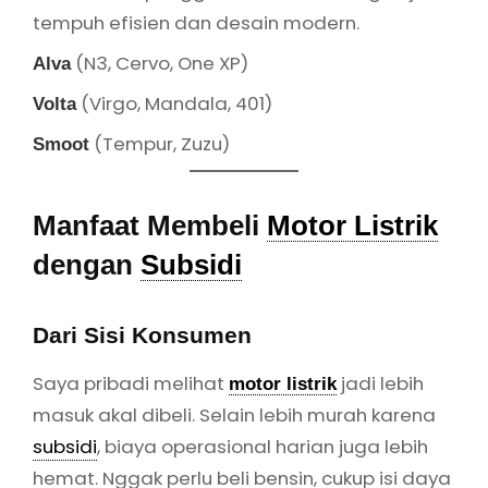
Saya pribadi melihat
jadi lebih
motor listrik
masuk akal dibeli. Selain lebih murah karena
subsidi
, biaya operasional harian juga lebih
hemat. Nggak perlu beli bensin, cukup isi daya
listrik.
Dari Sisi Lingkungan
Motor listrik
jelas lebih
ramah lingkungan
karena tidak menghasilkan emisi gas buang.
Ini salah satu alasan kenapa saya semakin
yakin beralih.
Dari Sisi Industri
Dengan adanya
subsidi
, produsen
motor