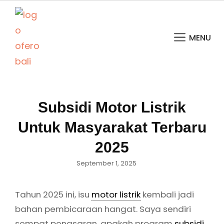
MENU
Subsidi Motor Listrik
Untuk Masyarakat Terbaru
2025
Posted
September 1, 2025
on
Tahun 2025 ini, isu
motor listrik
kembali jadi
bahan pembicaraan hangat. Saya sendiri
sempat penasaran, apakah program
subsidi