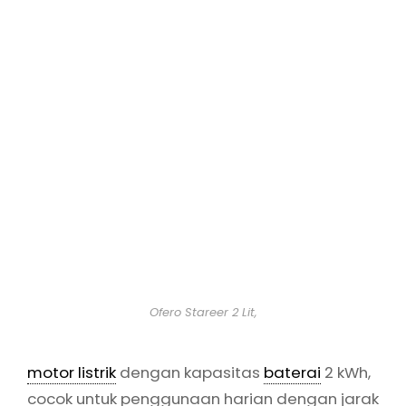
Ofero Stareer 2 Lit,
motor listrik
dengan kapasitas
baterai
2 kWh,
cocok untuk penggunaan harian dengan jarak
tempuh efisien dan desain modern.
(N3, Cervo, One XP)
Alva
(Virgo, Mandala, 401)
Volta
(Tempur, Zuzu)
Smoot
Manfaat Membeli
Motor Listrik
dengan
Subsidi
Dari Sisi Konsumen