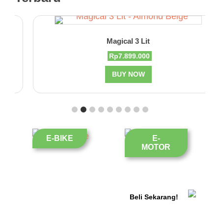
Magical 3 Lit
Harga
Harga
Rp
7.899.000
aslinya
saat
adalah:
BUY NOW
ini
Rp7.899.900.
adalah:
Rp7.899.000.
E-BIKE
E-
MOTOR
Beli Sekarang!