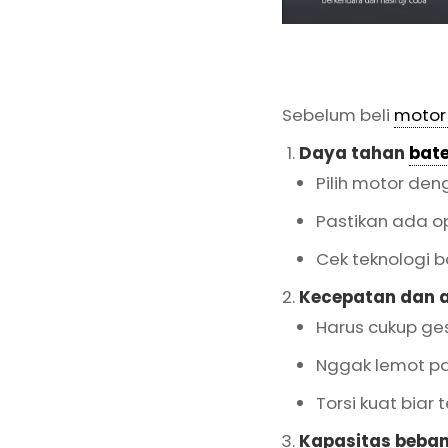
Sebelum beli
motor l
Daya tahan
bate
Pilih motor den
Pastikan ada o
Cek teknologi 
Kecepatan dan a
Harus cukup ges
Nggak lemot p
Torsi kuat biar
Kapasitas beba