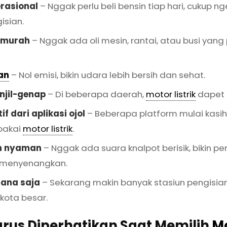
rasional
– Nggak perlu beli bensin tiap hari, cukup n
isian.
 murah
– Nggak ada oli mesin, rantai, atau busi yang 
an
– Nol emisi, bikin udara lebih bersih dan sehat.
njil-genap
– Di beberapa daerah,
motor listrik
dapet 
if dari aplikasi ojol
– Beberapa platform mulai kasih
 pakai
motor listrik
.
an nyaman
– Nggak ada suara knalpot berisik, bikin 
h menyenangkan.
mana saja
– Sekarang makin banyak stasiun pengisia
kota besar.
rus Diperhatikan Saat Memilih
Mo