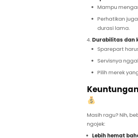
Mampu mengang
Perhatikan juga
durasi lama.
Durabilitas dan
Sparepart haru
Servisnya ngga
Pilih merek yan
Keuntungan
Masih ragu? Nih, b
ngojek:
Lebih hemat bah