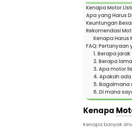
Kenapa Motor List
Apa yang Harus Di
Keuntungan Besar 
Rekomendasi Motor 
Kenapa Harus Mo
FAQ: Pertanyaan 
1. Berapa jarak
2. Berapa lama 
3. Apa motor lis
4. Apakah ada c
5. Bagaimana c
6. Di mana saya
Kenapa
Moto
Kenapa banyak drive