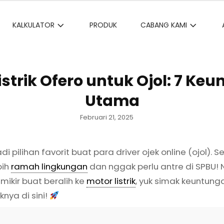
KALKULATOR
PRODUK
CABANG KAMI
istrik Ofero untuk Ojol: 7 Ke
Utama
Posted
Februari 21, 2025
on
di pilihan favorit buat para driver ojek online (ojol). 
bih
ramah lingkungan
dan nggak perlu antre di SPBU! 
 mikir buat beralih ke
motor listrik
, yuk simak keuntung
nya di sini!