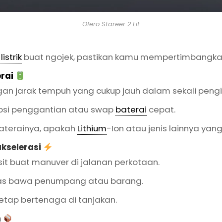
Ofero Stareer 2 Lit
istrik
buat ngojek, pastikan kamu mempertimbangkan 
rai
gan jarak tempuh yang cukup jauh dalam sekali pengi
psi penggantian atau swap
baterai
cepat.
baterainya, apakah
Lithium
-Ion atau jenis lainnya yang
kselerasi
it buat manuver di jalanan perkotaan.
as bawa penumpang atau barang.
 tetap bertenaga di tanjakan.
n