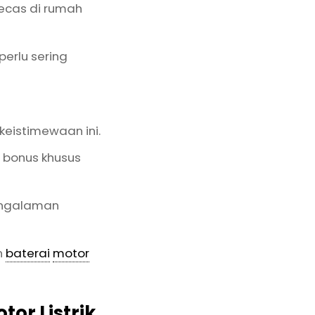
gecas di rumah
perlu sering
keistimewaan ini.
 bonus khusus
pengalaman
n
baterai
motor
tor Listrik