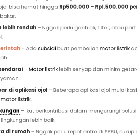
 ojol bisa hemat hingga
Rp500.000 – Rp1.500.000 pe
bakar.
 lebih rendah
– Nggak perlu ganti oli, filter, atau par
l.
merintah
– Ada
subsidi
buat pembelian
motor listrik
da
ah.
kendarai
–
Motor listrik
lebih senyap dan minim getara
 nyaman.
ar di aplikasi ojol
– Beberapa aplikasi ojol mulai kasi
r
motor listrik
.
gkungan
– Ikut berkontribusi dalam mengurangi polus
lingkungan lebih baik.
ya di rumah
– Nggak perlu repot antre di SPBU, cukup