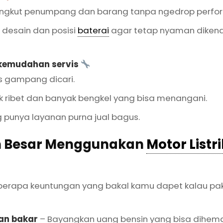
kut penumpang dan barang tanpa ngedrop perfo
 desain dan posisi
baterai
agar tetap nyaman diken
 kemudahan servis
s gampang dicari.
k ribet dan banyak bengkel yang bisa menangani.
g punya layanan purna jual bagus.
 Besar Menggunakan
Motor Listri
eberapa keuntungan yang bakal kamu dapet kalau pa
an bakar
– Bayangkan uang bensin yang bisa dihemat