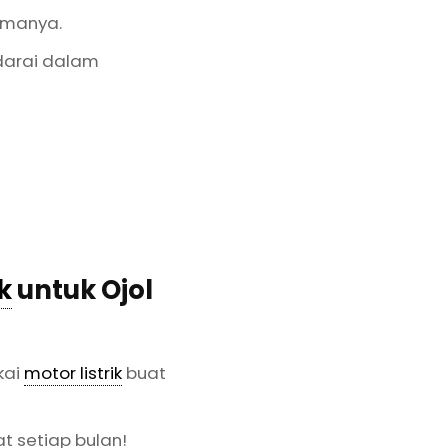
rmanya.
darai dalam
k
untuk Ojol
kai
motor listrik
buat
 setiap bulan!