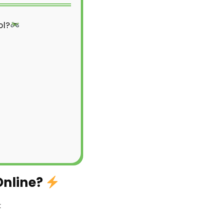
ol?
Online?
: