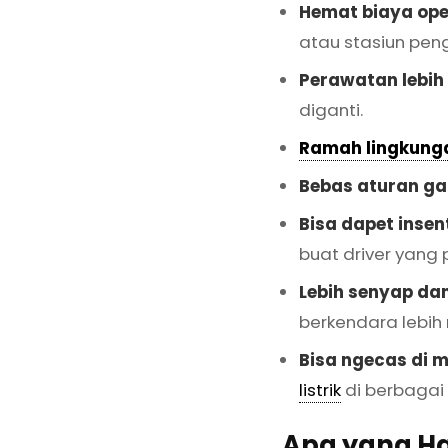
Hemat biaya ope
atau stasiun peng
Perawatan lebih
diganti.
Ramah lingkung
Bebas aturan ga
Bisa dapet insent
buat driver yang
Lebih senyap d
berkendara lebi
Bisa ngecas di 
listrik
di berbagai 
Apa yang Ha