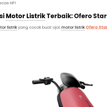
ecas HP!
si
Motor Listrik
Terbaik: Ofero Star
or listrik
yang cocok buat ojol,
motor listrik
Ofero Star