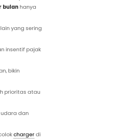
r bulan
hanya
t lain yang sering
n insentif pajak
n, bikin
h prioritas atau
i udara dan
 colok
charger
di