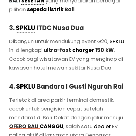
BALI
SESETAN
yang menyediakan berbagai
pilihan
sepeda listrik
Bali
.
3.
SPKLU
ITDC Nusa Dua
Dibangun untuk mendukung event G20,
SPKLU
ini dilengkapi
ultra-fast
charger
150 kW
.
Cocok bagi wisatawan EV yang menginap di
kawasan hotel mewah sekitar Nusa Dua.
4.
SPKLU
Bandara I Gusti Ngurah Rai
Terletak di area parkir terminal domestik,
cocok untuk pengisian cepat setelah
mendarat di Bali. Dekat dengan jalur menuju
OFERO BALI
CANGGU
, salah satu
dealer
EV
paling aktif di kawasan utara Denpasar.