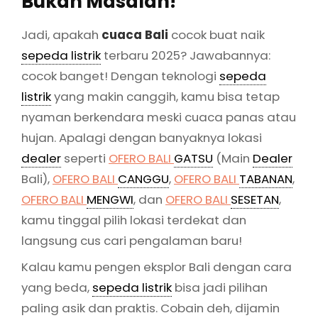
Bukan Masalah!
Jadi, apakah
cuaca Bali
cocok buat naik
sepeda listrik
terbaru 2025? Jawabannya:
cocok banget! Dengan teknologi
sepeda
listrik
yang makin canggih, kamu bisa tetap
nyaman berkendara meski cuaca panas atau
hujan. Apalagi dengan banyaknya lokasi
dealer
seperti
OFERO BALI
GATSU
(Main
Dealer
Bali),
OFERO BALI
CANGGU
,
OFERO BALI
TABANAN
,
OFERO BALI
MENGWI
, dan
OFERO BALI
SESETAN
,
kamu tinggal pilih lokasi terdekat dan
langsung cus cari pengalaman baru!
Kalau kamu pengen eksplor Bali dengan cara
yang beda,
sepeda listrik
bisa jadi pilihan
paling asik dan praktis. Cobain deh, dijamin