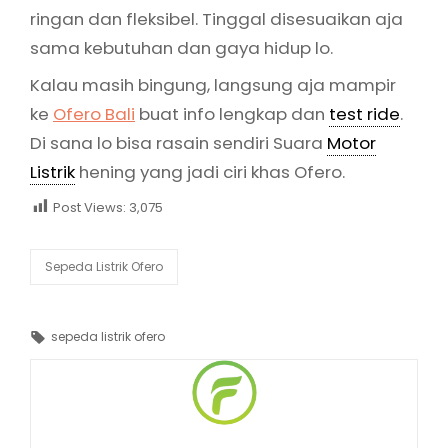
ringan dan fleksibel. Tinggal disesuaikan aja
sama kebutuhan dan gaya hidup lo.
Kalau masih bingung, langsung aja mampir
ke
Ofero Bali
buat info lengkap dan
test ride
.
Di sana lo bisa rasain sendiri Suara
Motor
Listrik
hening yang jadi ciri khas Ofero.
Post Views:
3,075
Categories
Sepeda Listrik Ofero
Tags,
sepeda listrik ofero