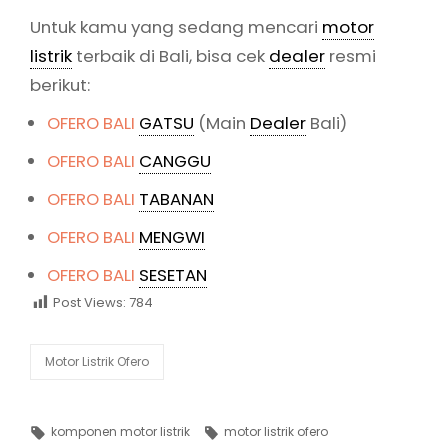
Untuk kamu yang sedang mencari
motor
listrik
terbaik di Bali, bisa cek
dealer
resmi
berikut:
OFERO BALI
GATSU
(Main
Dealer
Bali)
OFERO BALI
CANGGU
OFERO BALI
TABANAN
OFERO BALI
MENGWI
OFERO BALI
SESETAN
Post Views:
784
Categories
Motor Listrik Ofero
Tags,
komponen motor listrik
motor listrik ofero