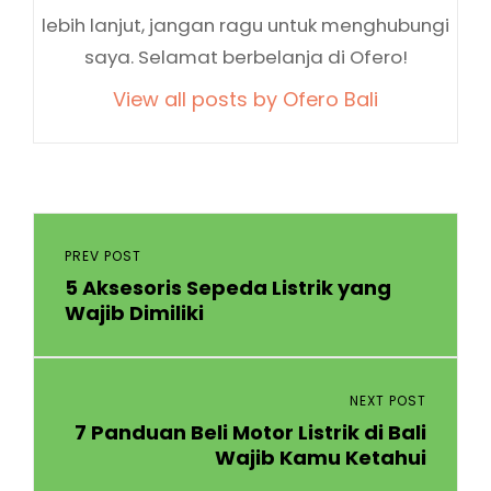
lebih lanjut, jangan ragu untuk menghubungi
saya. Selamat berbelanja di Ofero!
View all posts by Ofero Bali
Navigasi
pos
Previous
PREV POST
5 Aksesoris Sepeda Listrik yang
Post
Wajib Dimiliki
Next
NEXT POST
7 Panduan Beli Motor Listrik di Bali
Post
Wajib Kamu Ketahui