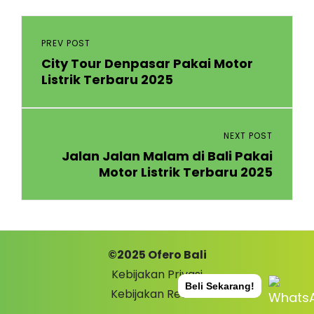
Navigasi
pos
Previous
PREV POST
City Tour Denpasar Pakai Motor
Post
Listrik Terbaru 2025
Next
NEXT POST
Jalan Jalan Malam di Bali Pakai
Post
Motor Listrik Terbaru 2025
©2025
Ofero Bali
Kebijakan Privasi
Beli Sekarang!
Kebijakan Return